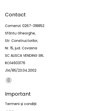
Contact
Comenzi: 0267-318852
Sfântu Gheorghe,
Str. Constructorilor,
Nr. 15, jud. Covasna
SC ALISCA VENDING SRL
RO14603176
J14/85/23.04.2002
Find us on:
Facebook
page
Important
opens
in
Termeni și condiții
new