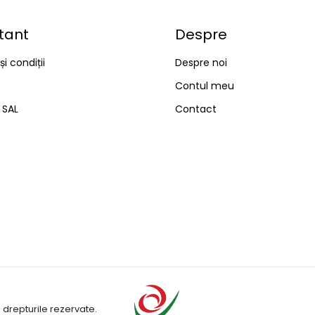
tant
Despre
i condiții
Despre noi
Contul meu
– SAL
Contact
 drepturile rezervate.