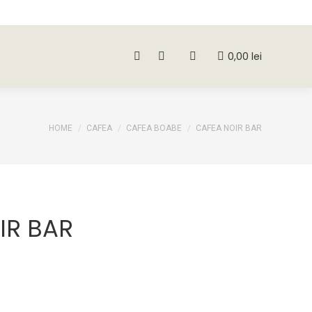
0,00
lei
Search:
0,00
lei
Search:
You are here:
HOME
CAFEA
CAFEA BOABE
CAFEA NOIR BAR
IR BAR