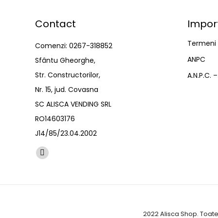
Contact
Impor
Termeni ș
Comenzi: 0267-318852
ANPC
Sfântu Gheorghe,
Str. Constructorilor,
A.N.P.C. 
Nr. 15, jud. Covasna
SC ALISCA VENDING SRL
RO14603176
J14/85/23.04.2002
Find us on:
Facebook
page
opens
in
new
2022 Alisca Shop. Toate