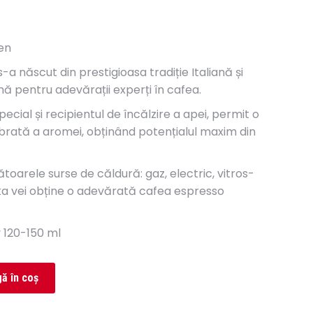
en
 născut din prestigioasa tradiție Italiană și
ă pentru adevărații experți în cafea.
ecial și recipientul de încălzire a apei, permit o
librată a aromei, obținând potențialul maxim din
toarele surse de căldură: gaz, electric, vitros-
a vei obține o adevărată cafea espresso
v 120-150 ml
ă în coș