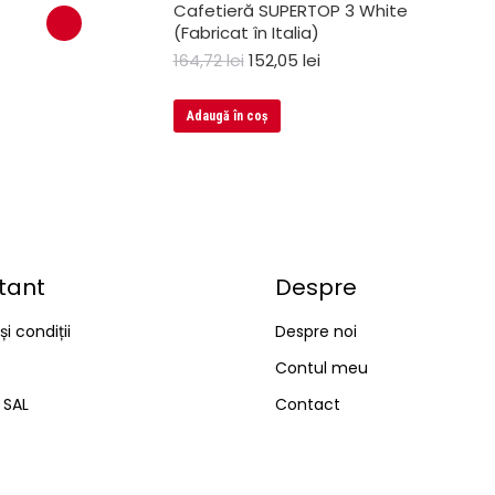
Cafetieră SUPERTOP 3 White
(Fabricat în Italia)
164,72
lei
152,05
lei
Adaugă în coș
tant
Despre
i condiții
Despre noi
Contul meu
– SAL
Contact