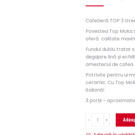
Cafetieră TOP 3 Gre
Povestea Top Moka s-a
oferă calitate maxim
Fundul dublu tratat sp
degajare lină și echi
amestecul de cafea.
Potrivite pentru urmă
ceramic. Cu Top Mok
italiană!
3 porții – aproximati
Cantitate
Adaug
Cafetieră
TOP
Adaugă în wishlist