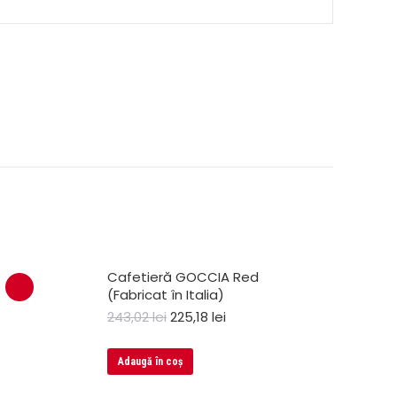
Cafetieră GOCCIA Red
(Fabricat în Italia)
243,02
lei
225,18
lei
Adaugă în coș