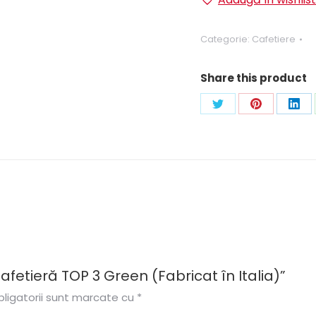
3
Green
Categorie:
Cafetiere
(Fabricat
în
Share this product
Italia)
Share
Share
Sha
on
on
on
Twitter
Pinterest
Link
Cafetieră TOP 3 Green (Fabricat în Italia)”
ligatorii sunt marcate cu
*