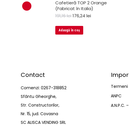
Cafetieră TOP 2 Orange
(Fabricat în Italia)
191,16
lei
176,24
lei
Adaugă în coș
Contact
Impor
Termeni ș
Comenzi: 0267-318852
ANPC
Sfântu Gheorghe,
Str. Constructorilor,
A.N.P.C. 
Nr. 15, jud. Covasna
SC ALISCA VENDING SRL