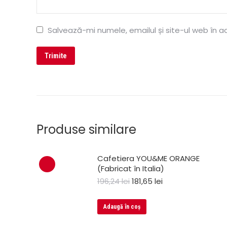
Salvează-mi numele, emailul și site-ul web în 
Produse similare
Cafetiera YOU&ME ORANGE
(Fabricat în Italia)
196,24
lei
181,65
lei
Adaugă în coș