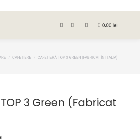
0,00
lei
Search:
0,00
lei
Search:
ARE
CAFETIERE
CAFETIERĂ TOP 3 GREEN (FABRICAT ÎN ITALIA)
 TOP 3 Green (Fabricat
ei