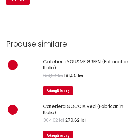
Produse similare
Cafetiera YOU&ME GREEN (Fabricat în
Italia)
196,24
lei
181,65
lei
Adaugă în coș
Cafetiera GOCCIA Red (Fabricat în
Italia)
304,02
lei
279,62
lei
Adaugă în coș