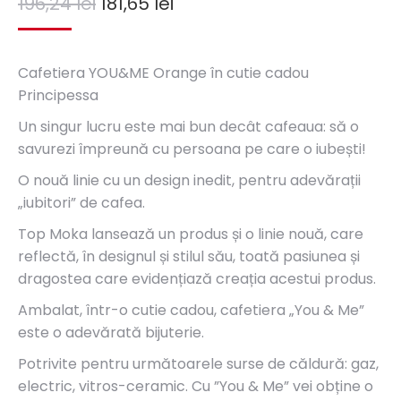
196,24
lei
181,65
lei
Cafetiera YOU&ME Orange în cutie cadou
Principessa
Un singur lucru este mai bun decât cafeaua: să o
savurezi împreună cu persoana pe care o iubești!
O nouă linie cu un design inedit, pentru adevărații
„iubitori” de cafea.
Top Moka lansează un produs și o linie nouă, care
reflectă, în designul și stilul său, toată pasiunea și
dragostea care evidențiază creația acestui produs.
Ambalat, într-o cutie cadou, cafetiera „You & Me”
este o adevărată bijuterie.
Potrivite pentru următoarele surse de căldură: gaz,
electric, vitros-ceramic. Cu ”You & Me” vei obține o