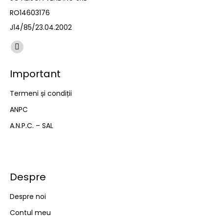
RO14603176
J14/85/23.04.2002
Find us on:
Facebook
page
Important
opens
in
Termeni și condiții
new
ANPC
window
A.N.P.C. – SAL
Despre
Despre noi
Contul meu